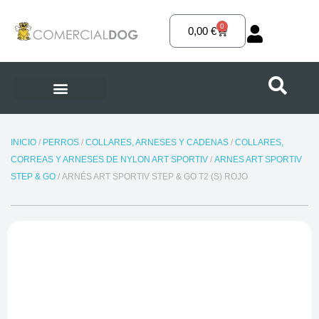
Ir
al
0
Carrito
0,00
€
contenido
INICIO
/
PERROS
/
COLLARES, ARNESES Y CADENAS
/
COLLARES,
CORREAS Y ARNESES DE NYLON ART SPORTIV
/
ARNES ART SPORTIV
STEP & GO
/ ARNÉS ART SPORTIV STEP & GO T2 (S) ROJO