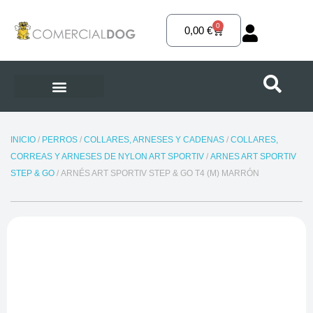
Ir
al
0
Carrito
0,00
€
contenido
INICIO
/
PERROS
/
COLLARES, ARNESES Y CADENAS
/
COLLARES,
CORREAS Y ARNESES DE NYLON ART SPORTIV
/
ARNES ART SPORTIV
STEP & GO
/ ARNÉS ART SPORTIV STEP & GO T4 (M) MARRÓN