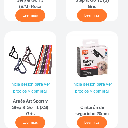
Step & Go T3
Step & Go T2 (S)
(S/M) Rosa
Gris
Leer más
Leer más
Inicia sesión para ver
Inicia sesión para ver
precios y comprar
precios y comprar
Arnés Art Sportiv
Step & Go T1 (XS)
Cinturón de
Gris
seguridad 20mm
Leer más
Leer más