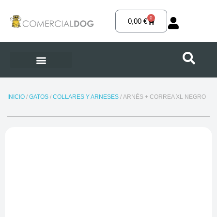
Ir
al
0
Carrito
0,00
€
contenido
INICIO
/
GATOS
/
COLLARES Y ARNESES
/ ARNÉS + CORREA XL NEGRO