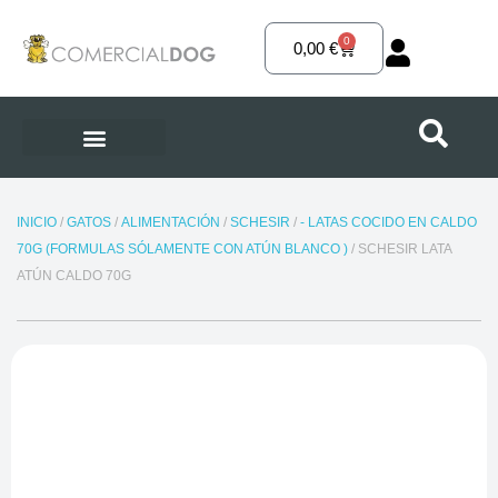
Ir
al
0
Carrito
0,00
€
contenido
INICIO
/
GATOS
/
ALIMENTACIÓN
/
SCHESIR
/
- LATAS COCIDO EN CALDO
70G (FORMULAS SÓLAMENTE CON ATÚN BLANCO )
/ SCHESIR LATA
ATÚN CALDO 70G