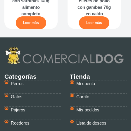
con sardinas 140g
Filetes de pollo
alimento
con gambas 70g
completo
en caldo
Leer más
Leer más
Categorías
Tienda
Perros
Mi cuenta
Gatos
Carrito
Pájaros
Mis pedidos
Roedores
Lista de deseos