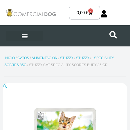
Ir
al
0
Carrito
0,00
€
contenido
INICIO
/
GATOS
/
ALIMENTACIÓN
/
STUZZY
/
STUZZY
/
- SPECIALITY
SOBRES 85G
/ STUZZY CAT SPECIALITY SOBRES BUEY 85 GR
🔍