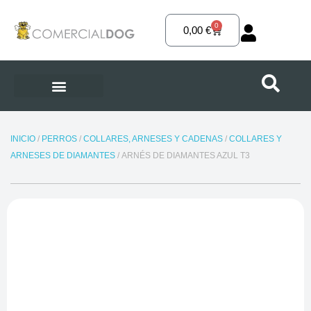
Ir
al
0
Carrito
0,00
€
contenido
INICIO
/
PERROS
/
COLLARES, ARNESES Y CADENAS
/
COLLARES Y
ARNESES DE DIAMANTES
/ ARNÉS DE DIAMANTES AZUL T3