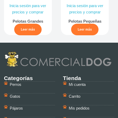
Inicia sesión para ver
Inicia sesión para ver
precios y comprar
precios y comprar
Pelotas Grandes
Pelotas Pequeñas
Leer más
Leer más
Categorías
Tienda
Perros
Mi cuenta
Gatos
Carrito
Pájaros
Mis pedidos