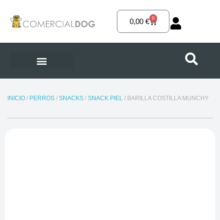
Ir
al
0
Carrito
0,00
€
contenido
INICIO
/
PERROS
/
SNACKS
/
SNACK PIEL
/ BARILLA COSTILLA MUNCHY