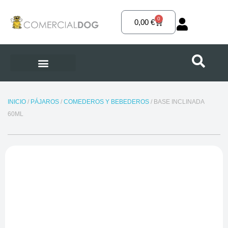
Ir
al
0
Carrito
0,00
€
contenido
INICIO
/
PÁJAROS
/
COMEDEROS Y BEBEDEROS
/ BASE INCLINADA
60ML