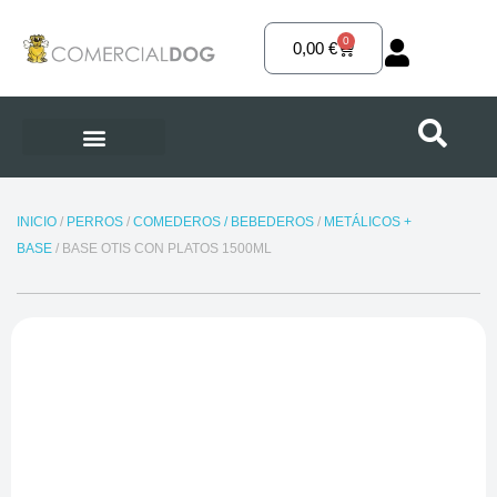
Ir
al
0
Carrito
0,00
€
contenido
INICIO
/
PERROS
/
COMEDEROS / BEBEDEROS
/
METÁLICOS +
BASE
/ BASE OTIS CON PLATOS 1500ML