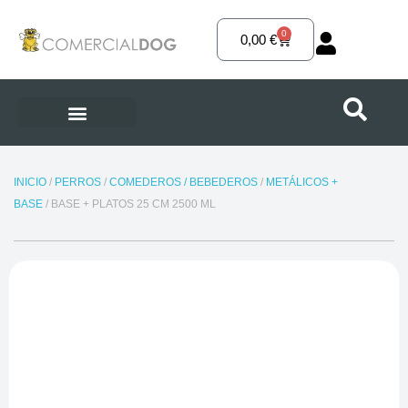
Ir
al
0
Carrito
0,00
€
contenido
INICIO
/
PERROS
/
COMEDEROS / BEBEDEROS
/
METÁLICOS +
BASE
/ BASE + PLATOS 25 CM 2500 ML