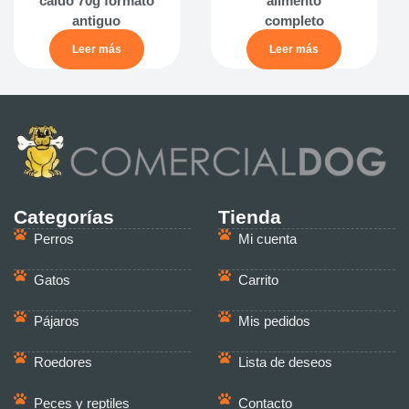
caldo 70g formato
alimento
antiguo
completo
Leer más
Leer más
Categorías
Tienda
Perros
Mi cuenta
Gatos
Carrito
Pájaros
Mis pedidos
Roedores
Lista de deseos
Peces y reptiles
Contacto