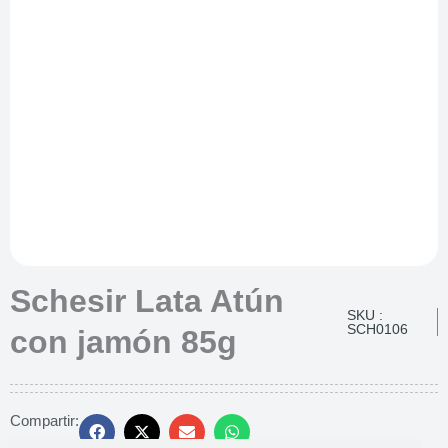
Schesir Lata Atún
SKU :
SCH0106
con jamón 85g
Compartir: