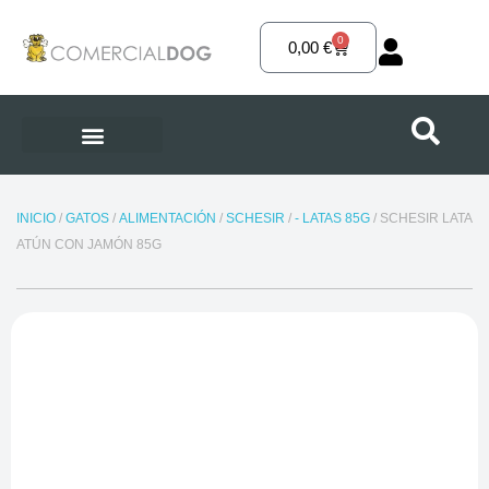
Ir
al
0
Carrito
0,00
€
contenido
INICIO
/
GATOS
/
ALIMENTACIÓN
/
SCHESIR
/
- LATAS 85G
/ SCHESIR LATA
ATÚN CON JAMÓN 85G