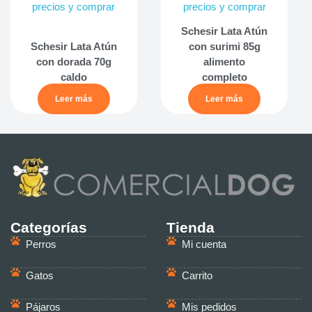
precios y comprar
precios y comprar
Schesir Lata Atún
Schesir Lata Atún
con surimi 85g
con dorada 70g
alimento
caldo
completo
Leer más
Leer más
Categorías
Tienda
Perros
Mi cuenta
Gatos
Carrito
Pájaros
Mis pedidos