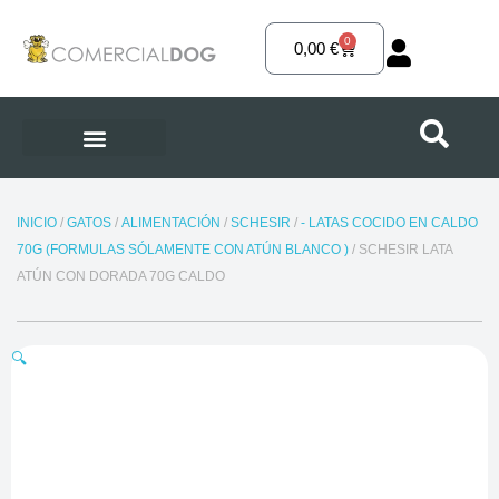
Ir
al
0
Carrito
0,00
€
contenido
INICIO
/
GATOS
/
ALIMENTACIÓN
/
SCHESIR
/
- LATAS COCIDO EN CALDO
70G (FORMULAS SÓLAMENTE CON ATÚN BLANCO )
/ SCHESIR LATA
ATÚN CON DORADA 70G CALDO
🔍