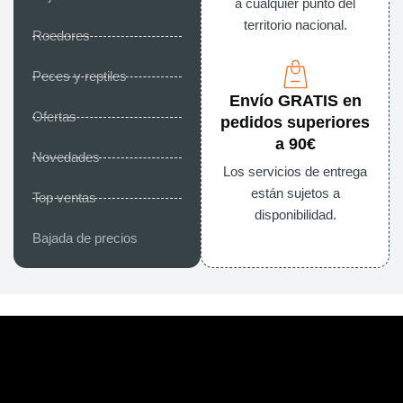
a cualquier punto del
territorio nacional.
Roedores
Peces y reptiles
Envío GRATIS en
Ofertas
pedidos superiores
a 90€
Novedades
Los servicios de entrega
están sujetos a
Top ventas
disponibilidad.
Bajada de precios