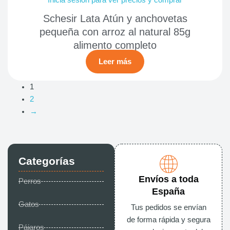
Schesir Lata Atún y anchovetas
pequeña con arroz al natural 85g
alimento completo
Leer más
1
2
→
Categorías
Envíos a toda
Perros
España
Gatos
Tus pedidos se envían
de forma rápida y segura
Pájaros