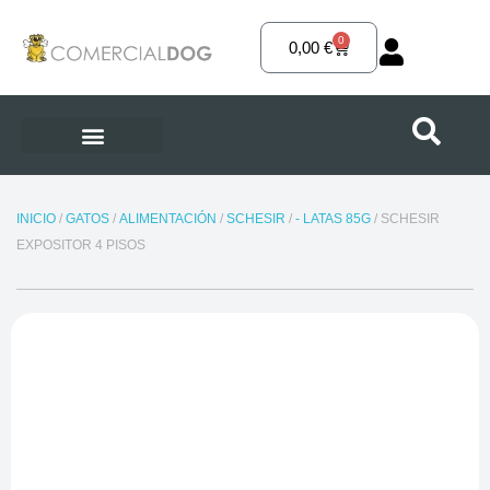
Ir
al
0
Carrito
0,00
€
contenido
INICIO
/
GATOS
/
ALIMENTACIÓN
/
SCHESIR
/
- LATAS 85G
/ SCHESIR
EXPOSITOR 4 PISOS