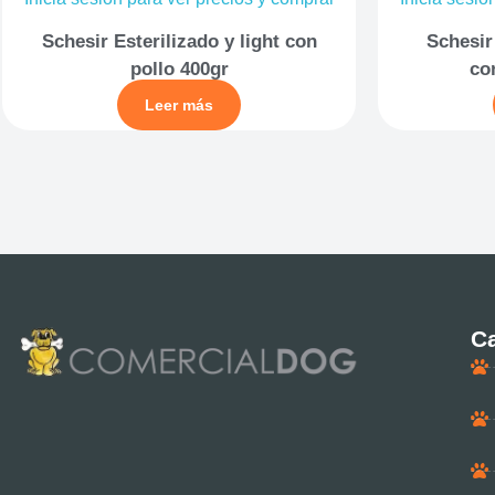
Schesir Esterilizado y light con
Schesir
pollo 400gr
co
Leer más
Ca