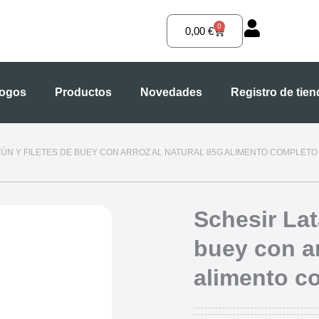
0
Carrito
0,00
€
logos
Productos
Novedades
Registro de tie
ATÚN Y FILETES DE BUEY CON ARROZ AL NATURAL 85G ALIMENTO COMPLETO
Schesir Lat
buey con ar
alimento c