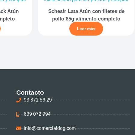
ack Atún
Schesir Lata Atún con filetes de
mpleto
pollo 85g alimento completo
Leer más
Contacto
93 871 56 29
639 072 994
info@comercialdog.com