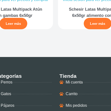
 Latas Multipack Atún
Schesir Latas Multip
n gambas 6x50gr
6x50gr alimento co
Leer más
Leer más
tegorías
Tienda
Perros
Mi cuenta
Gatos
Carrito
Pájaros
Mis pedidos