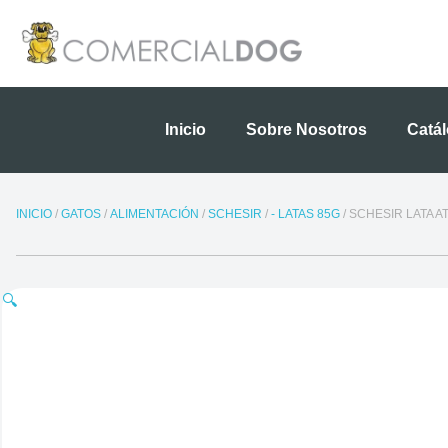
Ir
al
contenido
Inicio
Sobre Nosotros
Catá
INICIO
/
GATOS
/
ALIMENTACIÓN
/
SCHESIR
/
- LATAS 85G
/ SCHESIR LATA 
🔍