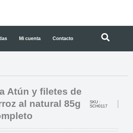
ndas
Mi cuenta
Contacto
a Atún y filetes de
roz al natural 85g
SKU :
SCH0117
ompleto