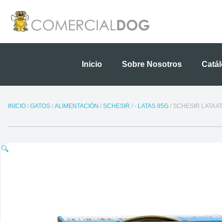
Ir
al
contenido
Inicio
Sobre Nosotros
Catá
INICIO
/
GATOS
/
ALIMENTACIÓN
/
SCHESIR
/
- LATAS 85G
/ SCHESIR LATA A
🔍