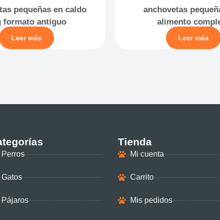
tas pequeñas en caldo
anchovetas pequeñ
 formato antiguo
alimento compl
Leer más
Leer más
tegorías
Tienda
Perros
Mi cuenta
Gatos
Carrito
Pájaros
Mis pedidos