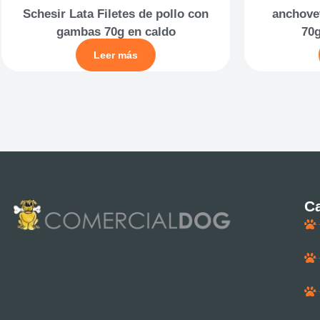
Schesir Lata Filetes de pollo con
anchove
gambas 70g en caldo
70g
Leer más
Ca