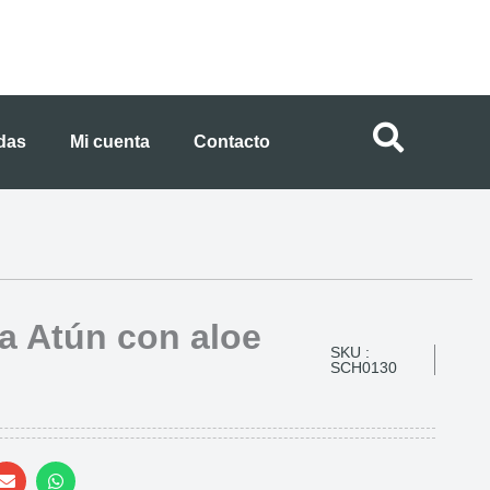
ndas
Mi cuenta
Contacto
a Atún con aloe
SKU :
SCH0130