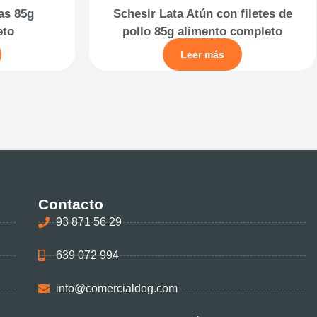
as 85g
Schesir Lata Atún con filetes de
eto
pollo 85g alimento completo
Leer más
Contacto
93 871 56 29
639 072 994
info@comercialdog.com