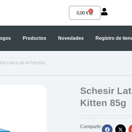
0
Carrito
0,00
€
logos
Productos
Novedades
Registro de tie
TÚN CON ALOE KITTEN 85G
Schesir Lat
Kitten 85g
Compartir: