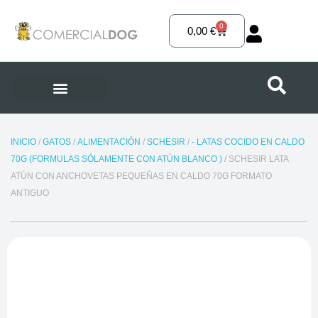
Ir
al
0
Carrito
0,00
€
contenido
INICIO
/
GATOS
/
ALIMENTACIÓN
/
SCHESIR
/
- LATAS COCIDO EN CALDO
70G (FORMULAS SÓLAMENTE CON ATÚN BLANCO )
/ SCHESIR LATA
ATÚN CON ANCHOVETAS PEQUEÑAS EN CALDO 70G FORMATO
ANTIGUO