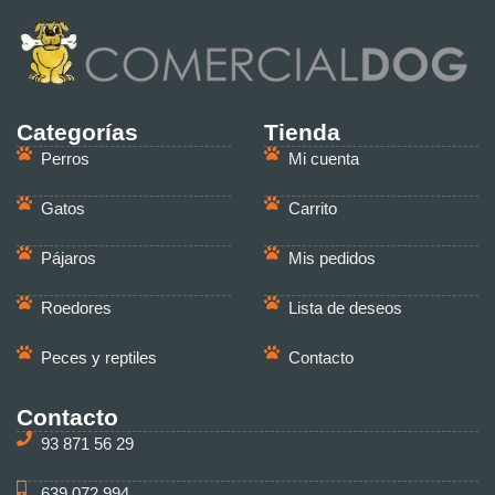
Categorías
Tienda
Perros
Mi cuenta
Gatos
Carrito
Pájaros
Mis pedidos
Roedores
Lista de deseos
Peces y reptiles
Contacto
Contacto
93 871 56 29
639 072 994