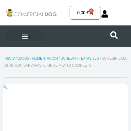
Ir
al
0
Carrito
0,00
€
contenido
INICIO
/
GATOS
/
ALIMENTACIÓN
/
SCHESIR
/
- LATAS 85G
/ SCHESIR LATA
ATÚN CON SARDINAS 85 GR ALIMENTO COMPLETO
🔍