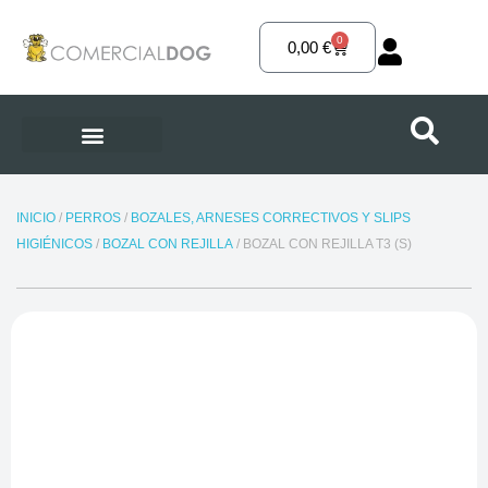
Ir
al
0
Carrito
0,00
€
contenido
INICIO
/
PERROS
/
BOZALES, ARNESES CORRECTIVOS Y SLIPS
HIGIÉNICOS
/
BOZAL CON REJILLA
/ BOZAL CON REJILLA T3 (S)