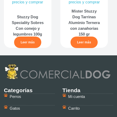
precios y comprar
precios y comprar
Mister Stuzzy
Stuzzy Dog
Dog Tarrinas
Speciality Sobres
Aluminio Ternera
Con conejo y
con zanahorias
legumbres 100g
150 gr
Leer más
Leer más
Categorías
Tienda
Perros
Mi cuenta
Gatos
Carrito