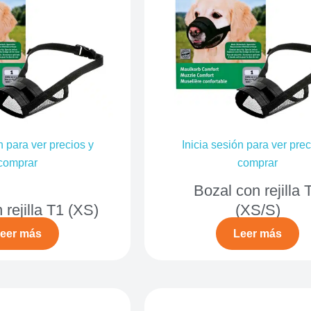
n para ver precios y
Inicia sesión para ver prec
comprar
comprar
Bozal con rejilla 
 rejilla T1 (XS)
(XS/S)
eer más
Leer más