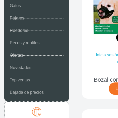
Gatos
Pájaros
Roedores
Peces y reptiles
Inicia sesió
Ofertas
Novedades
Bozal con
Top ventas
L
Bajada de precios