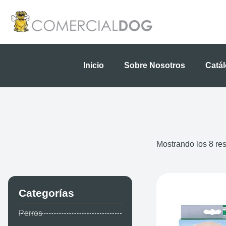
Ir
al
contenido
Inicio
Sobre Nosotros
Catá
Mostrando los 8 re
Categorías
Perros