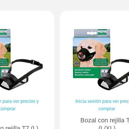
n para ver precios y
Inicia sesión para ver prec
comprar
comprar
Bozal con rejilla 
 rejilla T7 (L)
(L/XL)