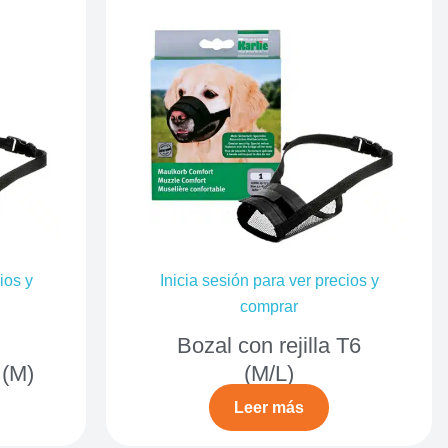
ios y
Inicia sesión para ver precios y
comprar
Bozal con rejilla T6
 (M)
(M/L)
Leer más