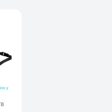
ios y
T8