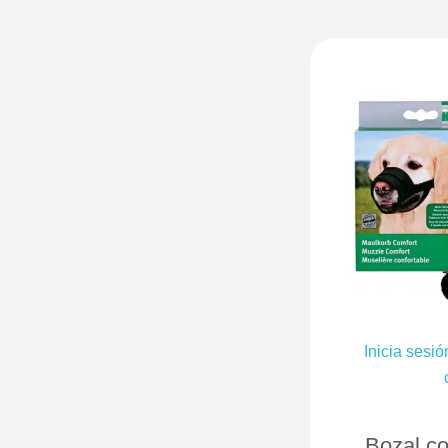
Inicia sesió
Bozal con