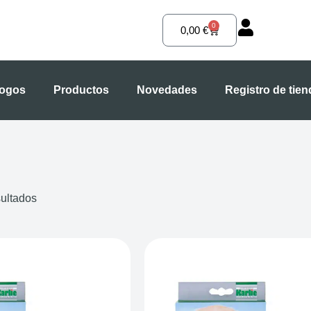
0
Carrito
0,00
€
logos
Productos
Novedades
Registro de tie
sultados