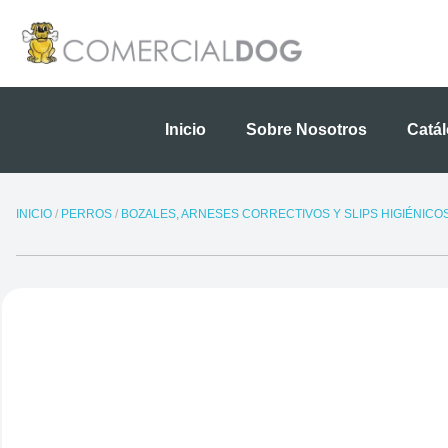
Ir
al
contenido
Inicio
Sobre Nosotros
Catá
INICIO
/
PERROS
/
BOZALES, ARNESES CORRECTIVOS Y SLIPS HIGIÉNICO