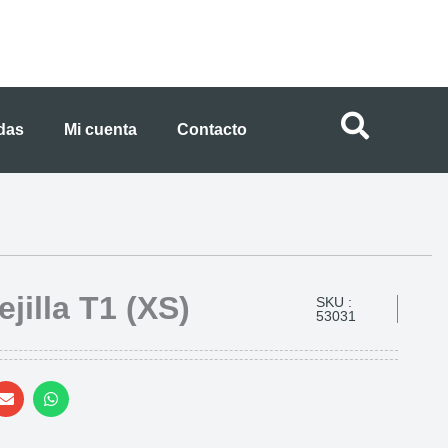
ndas
Mi cuenta
Contacto
jilla T1 (XS)
SKU :
53031