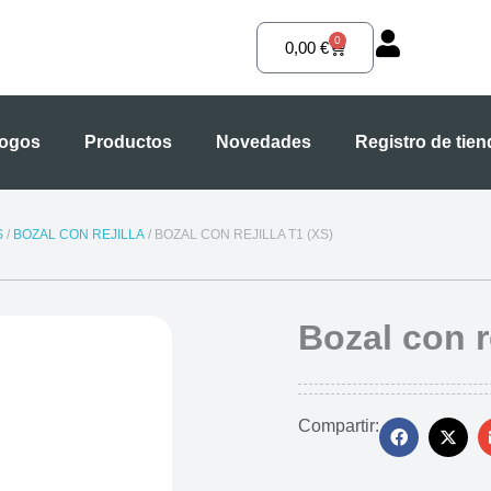
0
Carrito
0,00
€
logos
Productos
Novedades
Registro de tie
S
/
BOZAL CON REJILLA
/ BOZAL CON REJILLA T1 (XS)
Bozal con re
Compartir: