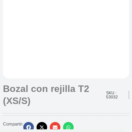
Bozal con rejilla T2
SKU :
53032
(XS/S)
Compartir: