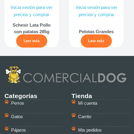
Inicia sesión para ver
Inicia sesión para ver
precios y comprar
precios y comprar
Schesir Lata Pollo
con patatas 285g
Pelotas Grandes
Leer más
Leer más
Categorías
Tienda
Perros
Mi cuenta
Gatos
Carrito
Pájaros
Mis pedidos