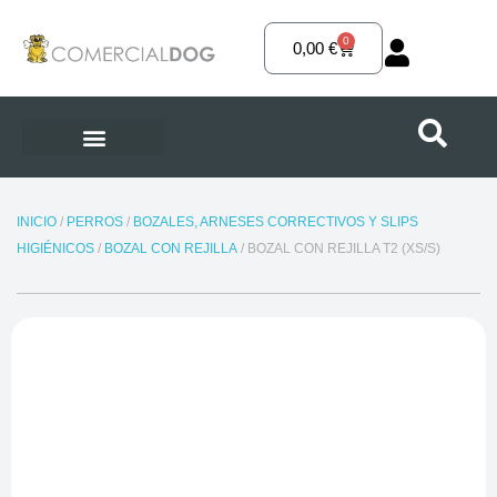
Ir
al
0
Carrito
0,00
€
contenido
INICIO
/
PERROS
/
BOZALES, ARNESES CORRECTIVOS Y SLIPS
HIGIÉNICOS
/
BOZAL CON REJILLA
/ BOZAL CON REJILLA T2 (XS/S)