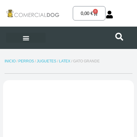
Ir
al
0
Carrito
0,00
€
contenido
INICIO
/
PERROS
/
JUGUETES
/
LATEX
/ GATO GRANDE