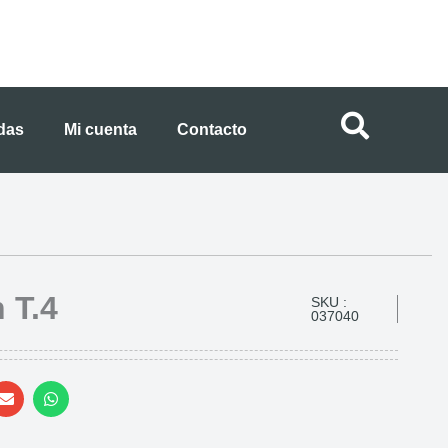
ndas
Mi cuenta
Contacto
 T.4
SKU :
037040