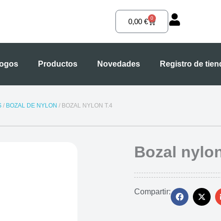
0
Carrito
0,00
€
logos
Productos
Novedades
Registro de tie
S
/
BOZAL DE NYLON
/ BOZAL NYLON T.4
Bozal nylon
Compartir: