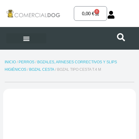
Ir
al
0
Carrito
0,00
€
contenido
INICIO
/
PERROS
/
BOZALES, ARNESES CORRECTIVOS Y SLIPS
HIGIÉNICOS
/
BOZAL CESTA
/ BOZAL TIPO CESTA T.4 M