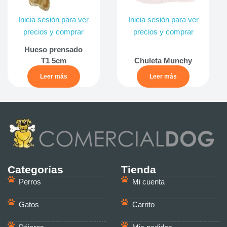
Inicia sesión para ver
Inicia sesión para ver
precios y comprar
precios y comprar
Hueso prensado
T1 5cm
Chuleta Munchy
Leer más
Leer más
Categorías
Tienda
Perros
Mi cuenta
Gatos
Carrito