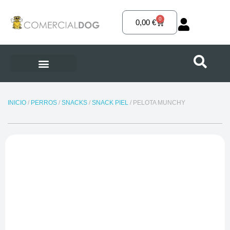
Ir
al
0
Carrito
0,00
€
contenido
INICIO
/
PERROS
/
SNACKS
/
SNACK PIEL
/ PELOTA MUNCHY