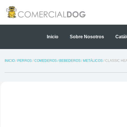
Ir
al
contenido
Inicio
Sobre Nosotros
Catá
INICIO
/
PERROS
/
COMEDEROS / BEBEDEROS
/
METÁLICOS
/ CLASSIC HE