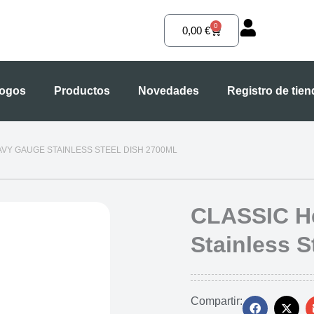
0
Carrito
0,00
€
logos
Productos
Novedades
Registro de tie
AVY GAUGE STAINLESS STEEL DISH 2700ML
CLASSIC H
Stainless S
Compartir: