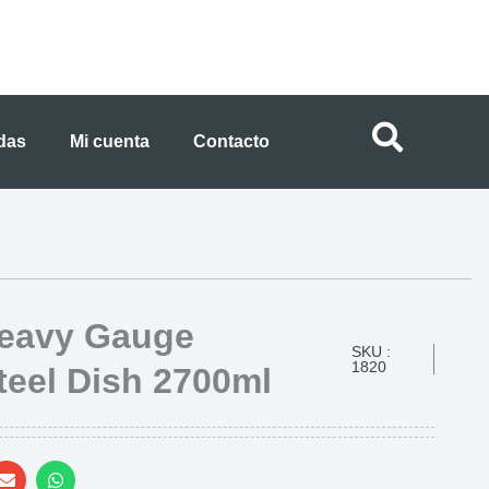
ndas
Mi cuenta
Contacto
eavy Gauge
SKU :
1820
teel Dish 2700ml