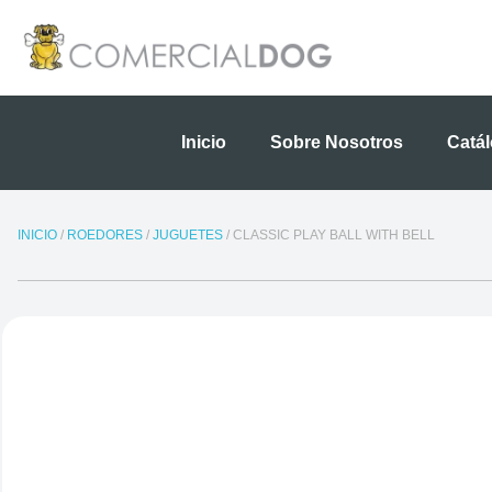
Ir
al
contenido
Inicio
Sobre Nosotros
Catá
INICIO
/
ROEDORES
/
JUGUETES
/ CLASSIC PLAY BALL WITH BELL