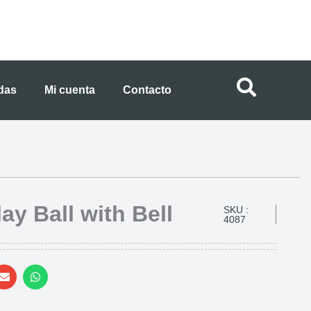
ndas
Mi cuenta
Contacto
y Ball with Bell
SKU :
4087