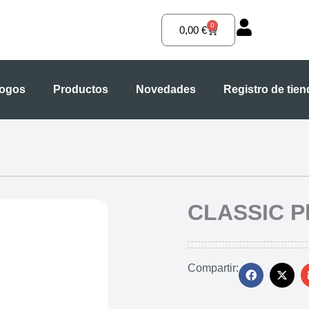
0
Carrito
0,00
€
logos
Productos
Novedades
Registro de tie
CLASSIC Pla
Compartir: