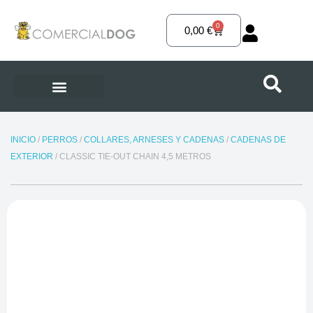
Ir
al
0
Carrito
0,00
€
contenido
INICIO
/
PERROS
/
COLLARES, ARNESES Y CADENAS
/
CADENAS DE
EXTERIOR
/ CLASSIC TIE-OUT CHAIN 4,5 METROS