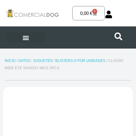
Ir
al
0
Carrito
0,00
€
contenido
INICIO
/
GATOS
/
JUGUETES
/
BLISTERS O POR UNIDADES
/ CLASSIC
WIDE EYE SHAGGY MICE 3PCS