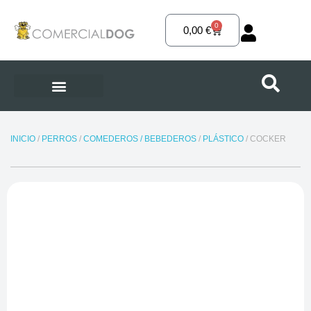
Ir
al
0
Carrito
0,00
€
contenido
INICIO
/
PERROS
/
COMEDEROS / BEBEDEROS
/
PLÁSTICO
/ COCKER