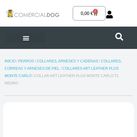
Ir
al
0
Carrito
0,00
€
contenido
INICIO
/
PERROS
/
COLLARES, ARNESES Y CADENAS
/
COLLARES,
CORREAS Y ARNESES DE PIEL
/
COLLARES ART LEATHER PLUS
MONTE CARLO
/ COLLAR ART LEATHER PLUS MONTE CARLO T2
NEGRO