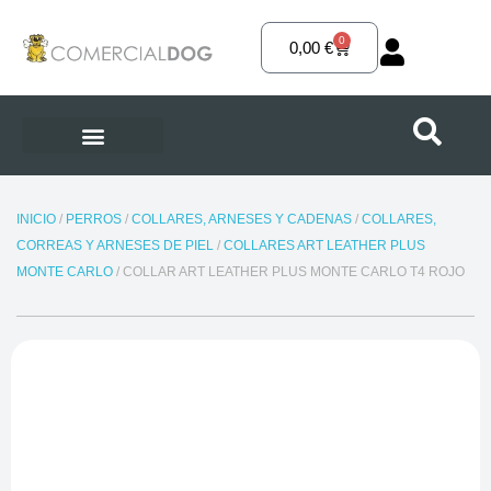
Ir
al
0
Carrito
0,00
€
contenido
INICIO
/
PERROS
/
COLLARES, ARNESES Y CADENAS
/
COLLARES,
CORREAS Y ARNESES DE PIEL
/
COLLARES ART LEATHER PLUS
MONTE CARLO
/ COLLAR ART LEATHER PLUS MONTE CARLO T4 ROJO