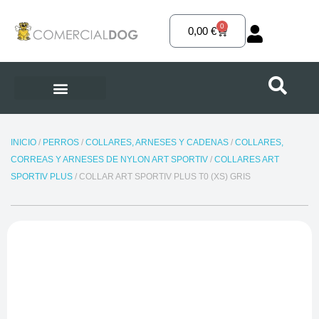
Ir
al
0
Carrito
0,00
€
contenido
INICIO
/
PERROS
/
COLLARES, ARNESES Y CADENAS
/
COLLARES,
CORREAS Y ARNESES DE NYLON ART SPORTIV
/
COLLARES ART
SPORTIV PLUS
/ COLLAR ART SPORTIV PLUS T0 (XS) GRIS