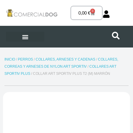
Ir
al
0
Carrito
0,00
€
contenido
INICIO
/
PERROS
/
COLLARES, ARNESES Y CADENAS
/
COLLARES,
CORREAS Y ARNESES DE NYLON ART SPORTIV
/
COLLARES ART
SPORTIV PLUS
/ COLLAR ART SPORTIV PLUS T2 (M) MARRÓN