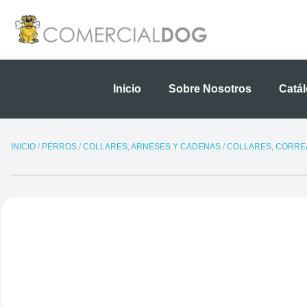
Ir
al
contenido
Inicio
Sobre Nosotros
Catá
INICIO
/
PERROS
/
COLLARES, ARNESES Y CADENAS
/
COLLARES, CORREA