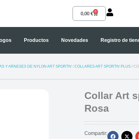
0
Carrito
0,00
€
logos
Productos
Novedades
Registro de tie
S Y ARNESES DE NYLON ART SPORTIV
/
COLLARES ART SPORTIV PLUS
/ CO
Collar Art 
Rosa
Compartir: