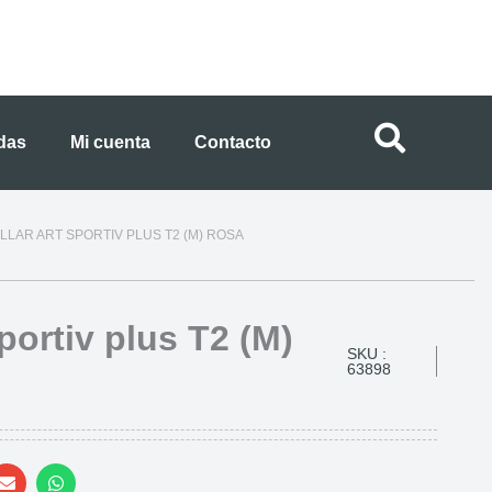
ndas
Mi cuenta
Contacto
LLAR ART SPORTIV PLUS T2 (M) ROSA
sportiv plus T2 (M)
SKU :
63898