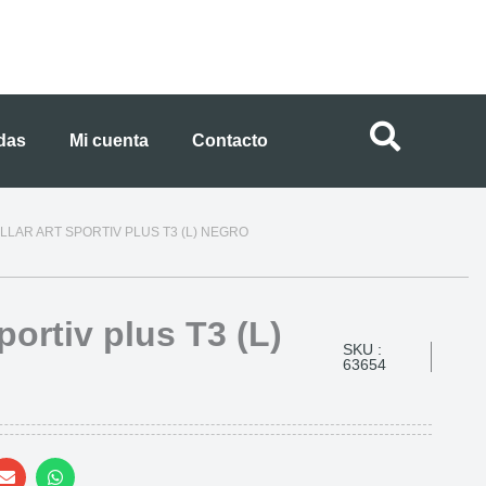
ndas
Mi cuenta
Contacto
LLAR ART SPORTIV PLUS T3 (L) NEGRO
portiv plus T3 (L)
SKU :
63654