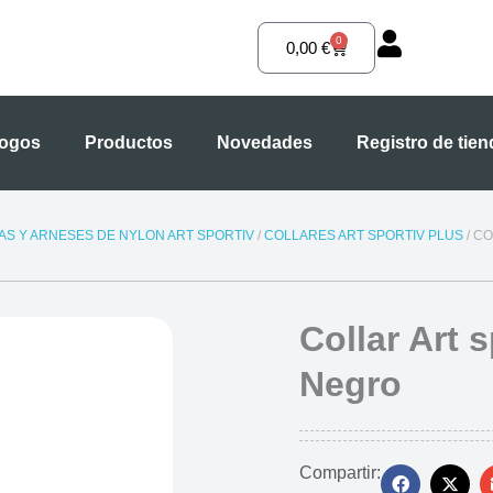
0
Carrito
0,00
€
logos
Productos
Novedades
Registro de tie
S Y ARNESES DE NYLON ART SPORTIV
/
COLLARES ART SPORTIV PLUS
/ CO
Collar Art s
Negro
Compartir: