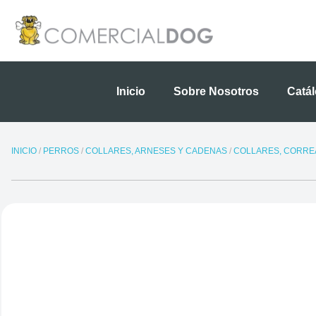
Ir
al
contenido
Inicio
Sobre Nosotros
Catá
INICIO
/
PERROS
/
COLLARES, ARNESES Y CADENAS
/
COLLARES, CORREA