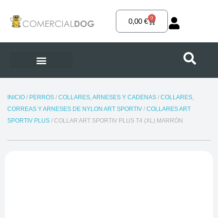
Ir
al
0
Carrito
0,00
€
contenido
INICIO
/
PERROS
/
COLLARES, ARNESES Y CADENAS
/
COLLARES,
CORREAS Y ARNESES DE NYLON ART SPORTIV
/
COLLARES ART
SPORTIV PLUS
/ COLLAR ART SPORTIV PLUS T4 (XL) MARRÓN