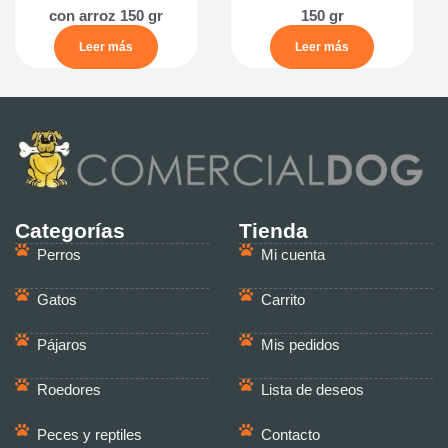
con arroz 150 gr
150 gr
Leer más
Leer más
Categorías
Tienda
Perros
Mi cuenta
Gatos
Carrito
Pájaros
Mis pedidos
Roedores
Lista de deseos
Peces y reptiles
Contacto