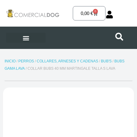
Ir
al
0
Carrito
0,00
€
contenido
INICIO
/
PERROS
/
COLLARES, ARNESES Y CADENAS
/
BUB'S
/
BUBS
GAMA LAVA
/ COLLAR BUBS 40 MM MARTINGALE TALLA S LAVA