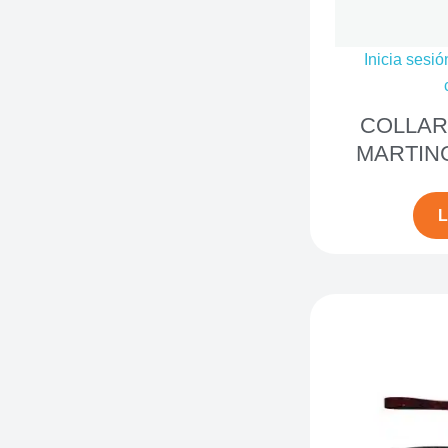
Inicia sesió
COLLAR
MARTING
L