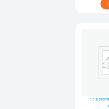
L
Inicia sesió