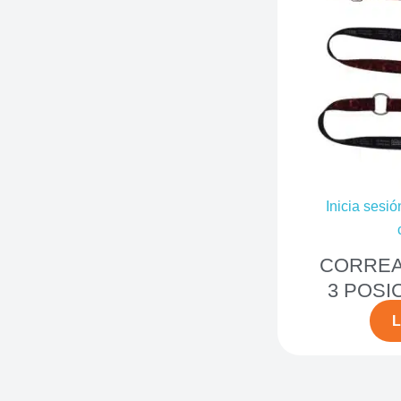
Inicia sesió
CORREA
3 POSI
L