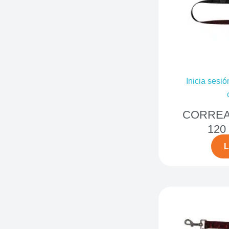
Inicia sesió
CORREA
120
L