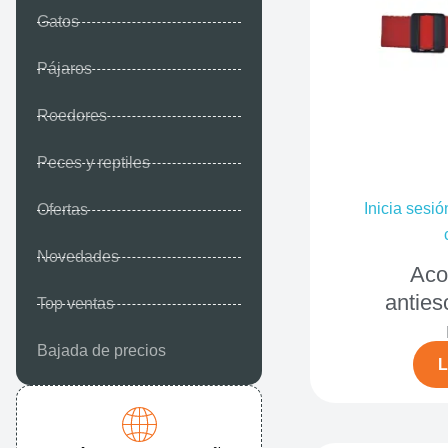
Gatos
Pájaros
Roedores
Peces y reptiles
Inicia sesió
Ofertas
Novedades
Aco
antie
Top ventas
Bajada de precios
L