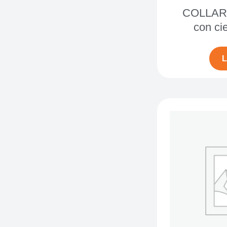
COLLAR
con ci
L