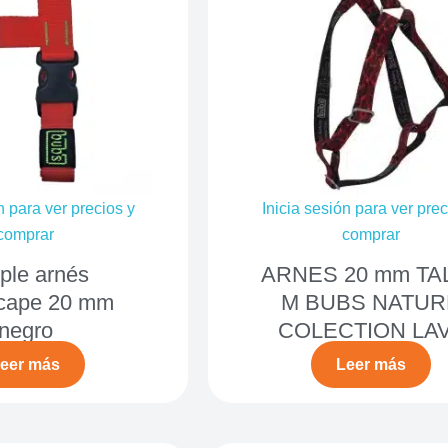
n para ver precios y
Inicia sesión para ver prec
comprar
comprar
ple arnés
ARNES 20 mm TA
scape 20 mm
M BUBS NATUR
negro
COLECTION LA
eer más
Leer más