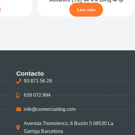
Leer más
Contacto
93 871 56 29
639 072 994
info@comercialdog.com
Avenida Tremolencs, 6 Buzón 5 08530 La
Garriga Barcelona