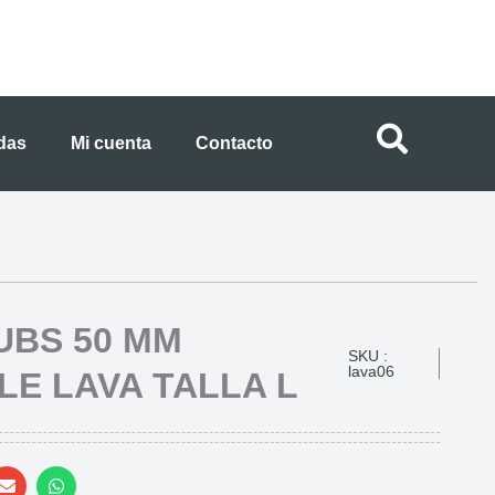
ndas
Mi cuenta
Contacto
UBS 50 MM
SKU :
lava06
E LAVA TALLA L