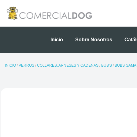
Ir
al
contenido
Inicio
Sobre Nosotros
Catá
INICIO
/
PERROS
/
COLLARES, ARNESES Y CADENAS
/
BUB'S
/
BUBS GAMA 