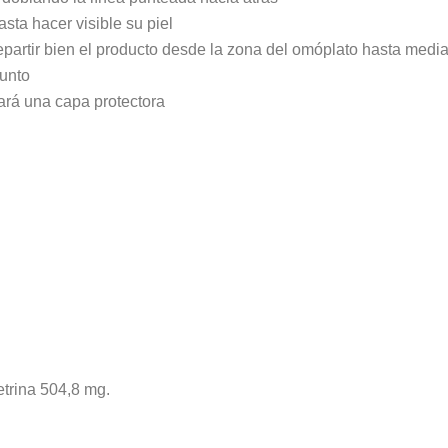
asta hacer visible su piel
repartir bien el producto desde la zona del omóplato hasta medi
punto
 hará una capa protectora
trina 504,8 mg.