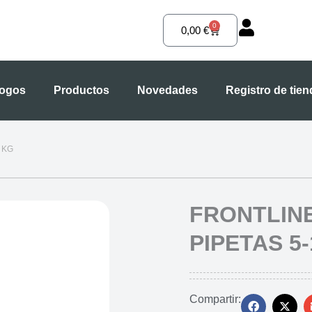
0
Carrito
0,00
€
logos
Productos
Novedades
Registro de tie
 KG
FRONTLINE
PIPETAS 5
Compartir: