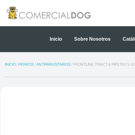
Ir
al
contenido
Inicio
Sobre Nosotros
Catá
INICIO
/
PERROS
/
ANTIPARASITARIOS
/ FRONTLINE TRIACT 6 PIPETAS 5-10