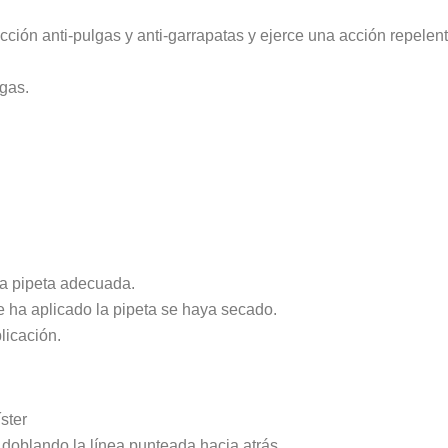
tección anti-pulgas y anti-garrapatas y ejerce una acción repele
lgas.
la pipeta adecuada.
e ha aplicado la pipeta se haya secado.
licación.
íster
o doblando la línea punteada hacia atrás