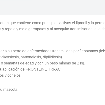
pot-on que contiene como principios activos el fipronil y la perm
s y repele y mata garrapatas y al mosquito transmisor de la lei
 a su perro de enfermedades transmitidas por flebotomos (leish
kettsiosis, bartonelosis, dipilidiosis).
 las 8 semanas de edad y con un peso mínimo de 2 kg.
ada aplicación de FRONTLINE TRI-ACT.
os y conejos
su mascota.