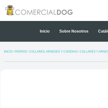
Ir
al
contenido
Inicio
Sobre Nosotros
Catá
INICIO
/
PERROS
/
COLLARES, ARNESES Y CADENAS
/
COLLARES Y ARNE