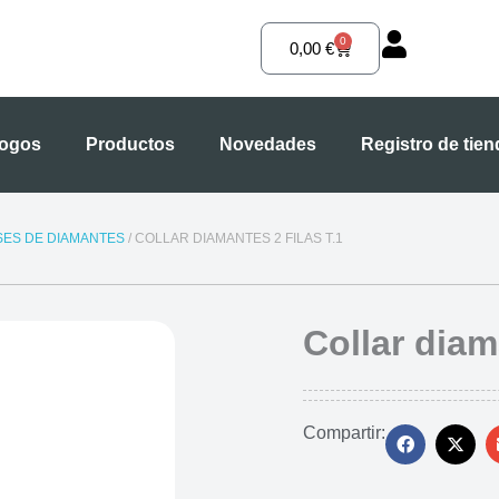
0
Carrito
0,00
€
logos
Productos
Novedades
Registro de tie
SES DE DIAMANTES
/ COLLAR DIAMANTES 2 FILAS T.1
Collar diam
Compartir: