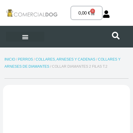
Ir
al
0
Carrito
0,00
€
contenido
INICIO
/
PERROS
/
COLLARES, ARNESES Y CADENAS
/
COLLARES Y
ARNESES DE DIAMANTES
/ COLLAR DIAMANTES 2 FILAS T.2