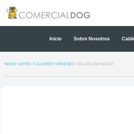
Ir
al
contenido
Inicio
Sobre Nosotros
Catá
INICIO
/
GATOS
/
COLLARES Y ARNESES
/ COLLAR LED NEGRO