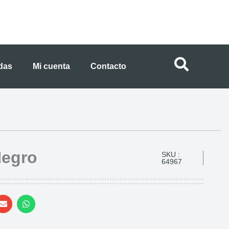
ndas
Mi cuenta
Contacto
Negro
SKU :
64967