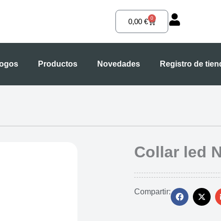
0
Carrito
0,00
€
logos
Productos
Novedades
Registro de tie
Collar led 
Compartir: