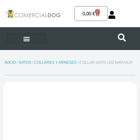
Ir
al
0
Carrito
0,00
€
contenido
INICIO
/
GATOS
/
COLLARES Y ARNESES
/ COLLAR GATO LED NARANJA