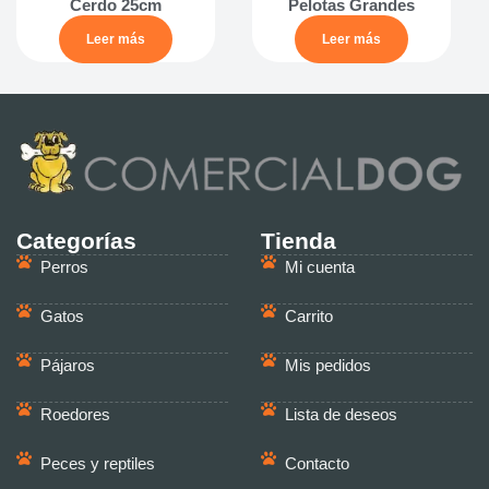
Cerdo 25cm
Pelotas Grandes
Leer más
Leer más
Categorías
Tienda
Perros
Mi cuenta
Gatos
Carrito
Pájaros
Mis pedidos
Roedores
Lista de deseos
Peces y reptiles
Contacto