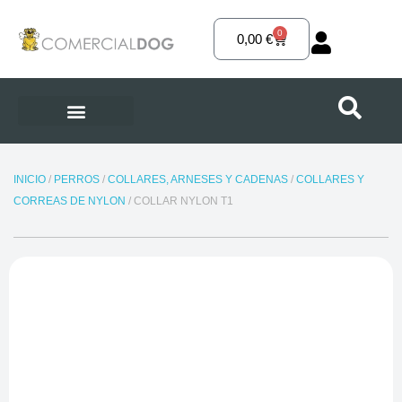
Ir
al
0
Carrito
0,00
€
contenido
INICIO
/
PERROS
/
COLLARES, ARNESES Y CADENAS
/
COLLARES Y
CORREAS DE NYLON
/ COLLAR NYLON T1