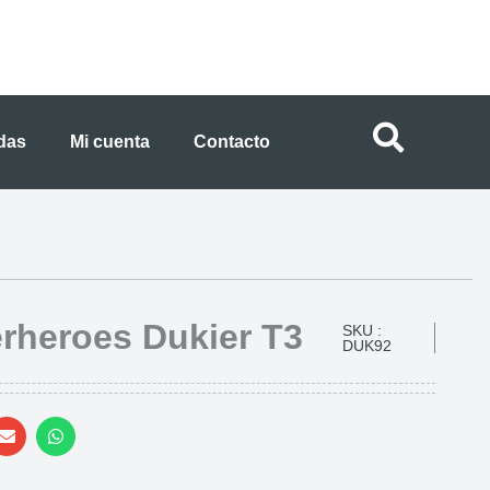
ndas
Mi cuenta
Contacto
erheroes Dukier T3
SKU :
DUK92