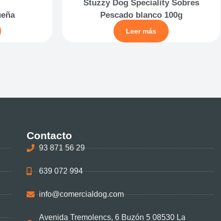
Stuzzy Dog Speciality Sobres
ueña
Pescado blanco 100g
Leer más
Contacto
93 871 56 29
639 072 994
info@comercialdog.com
Avenida Tremolencs, 6 Buzón 5 08530 La