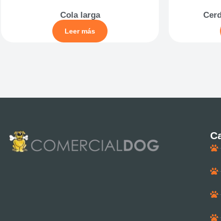
Cola larga
Cerd
Leer más
Ca