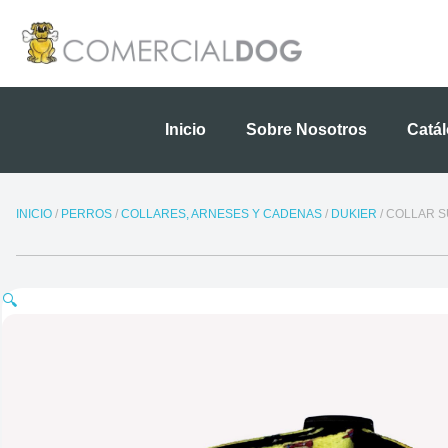
Ir
al
contenido
Inicio
Sobre Nosotros
Catá
INICIO
/
PERROS
/
COLLARES, ARNESES Y CADENAS
/
DUKIER
/ COLLAR 
🔍